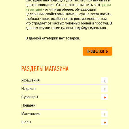
центре внимания. Стоит также отметить, что
цветы
из янтаря
- отличный оберег, обладающий
целебными свойствами. Камень лучше всего носить
в области шеи, особенно это рекомендовано тем,
кто страдает от частых головных болей и простуд. В
данном случае такие кулоны подойдут идеально.
В данной категории нет товаров.
ПРОДОЛЖИТЬ
РАЗДЕЛЫ МАГАЗИНА
+
+
Украшения
+
+
Изделия
+
+
Сувениры
Подарки
+
+
Магические
+
+
Шары