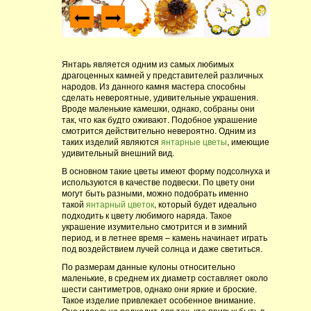
Янтарь является одним из самых любимых
драгоценных камней у представителей различных
народов. Из данного камня мастера способны
сделать невероятные, удивительные украшения.
Вроде маленькие камешки, однако, собраны они
так, что как будто оживают. Подобное украшение
смотрится действительно невероятно. Одним из
таких изделий являются
янтарные цветы
, имеющие
удивительный внешний вид.
В основном такие цветы имеют форму подсолнуха и
используются в качестве подвески. По цвету они
могут быть разными, можно подобрать именно
такой
янтарный цветок
, который будет идеально
подходить к цвету любимого наряда. Такое
украшение изумительно смотрится и в зимний
период, и в летнее время – камень начинает играть
под воздействием лучей солнца и даже светиться.
По размерам данные кулоны относительно
маленькие, в среднем их диаметр составляет около
шести сантиметров, однако они яркие и броские.
Такое изделие привлекает особенное внимание.
Оно идеально подходит для тех, кто привык быть в