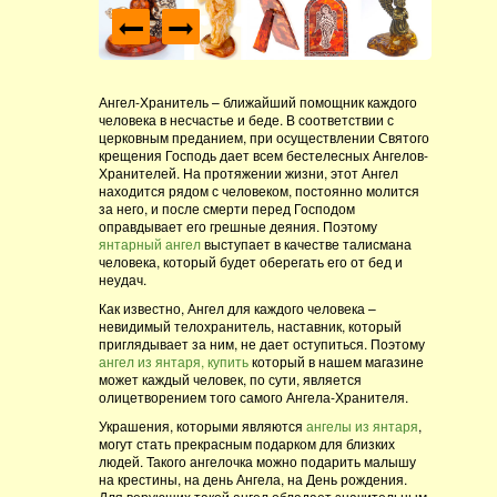
Ангел-Хранитель – ближайший помощник каждого
человека в несчастье и беде. В соответствии с
церковным преданием, при осуществлении Святого
крещения Господь дает всем бестелесных Ангелов-
Хранителей. На протяжении жизни, этот Ангел
находится рядом с человеком, постоянно молится
за него, и после смерти перед Господом
оправдывает его грешные деяния. Поэтому
янтарный ангел
выступает в качестве талисмана
человека, который будет оберегать его от бед и
неудач.
Как известно, Ангел для каждого человека –
невидимый телохранитель, наставник, который
приглядывает за ним, не дает оступиться. Поэтому
ангел из янтаря, купить
который в нашем магазине
может каждый человек, по сути, является
олицетворением того самого Ангела-Хранителя.
Украшения, которыми являются
ангелы из янтаря
,
могут стать прекрасным подарком для близких
людей. Такого ангелочка можно подарить малышу
на крестины, на день Ангела, на День рождения.
Для верующих такой ангел обладает значительным